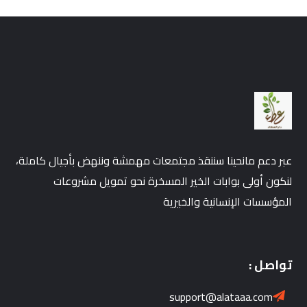
عبر دعم مانحينا سننقذ مجتمعات مهمشة وننهض بأجيال كاملة،
لنكون أولى بوابات الخير المسخرة نحو تمويل مشروعات
المؤسسات الإنسانية والخيرية
تواصل :
support@alataaa.com