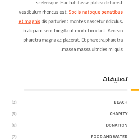
scelerisque. Hac habitasse platea dictumst
vestibulum rhoncus est.
Sociis natoque penatibus
et magnis
dis parturient montes nascetur ridiculus.
In aliquam sem fringilla ut morbi tincidunt. Aenean
pharetra magna ac placerat. Et pharetra pharetra
massa massa ultricies mi quis.
تصنيفات
(2)
BEACH
(5)
CHARITY
(8)
DONATION
(7)
FOOD AND WATER