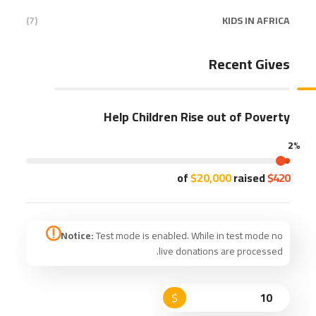
(7)
KIDS IN AFRICA
Recent Gives
Help Children Rise out of Poverty
2%
$20,000
raised
of
$420
Notice:
Test mode is enabled. While in test mode no
live donations are processed.
$